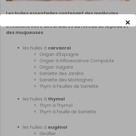
Les huiles essentielles contenant des molécules
dermocaustiques peuvent provoquer de sévères
irritations voire des brûlures au niveau de la peau et
des muqueuses
:
les huiles à
carvacrol
Origan d’Espagne
Origan à Inflorescence Compacte
Origan Vulgaire
Sarriette des Jardins
Sarriette des Montagnes
Thym à Feuilles de Sarriette
les huiles à
thymol
Thym à Thymol
Thym à Feuille de Sarriette
les huiles à
eugénol
Giroflier