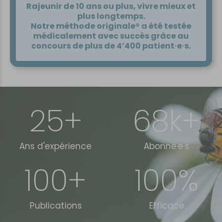
Rajeunir de 10 ans ou plus, vivre mieux et
plus longtemps.
Notre méthode originale® a été testée
médicalement avec succès grâce au
concours de plus de 4’400 patient·e·s.
25
+
68
k+
Ans d'expérience
Abonné·e·s
100
+
100
%
Publications
Efficace