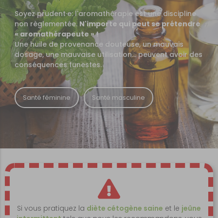
Soyez prudent·e: l'aromathérapie est une discipline
non règlementée.
N'importe qui peut se prétendre
« aromathérapeute » !
Une huile de provenance douteuse, un mauvais
dosage, une mauvaise utilisation... peuvent avoir des
conséquences funestes.
Santé féminine
Santé masculine
Si vous pratiquez la
diète cétogène saine
et le
jeûne