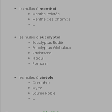
les huiles à
menthol
Menthe Poivrée
Menthe des Champs
…
les huiles à
eucalyptol
Eucalyptus Radié
Eucalyptus Globuleux
Ravintsara
Niaouli
Romarin
les huiles à
cinéole
Camphre
Myrte
Laurier Noble
…