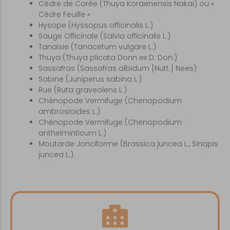
Cèdre de Corée (Thuya Koraenensis Nakai) ou «
Cèdre Feuille »
Hysope (Hyssopus officinalis L.)
Sauge Officinale (Salvia officinalis L.)
Tanaisie (Tanacetum vulgare L.)
Thuya (Thuya plicata Donn ex D. Don.)
Sassafras (Sassafras albidum [Nutt.] Nees)
Sabine (Juniperus sabina L.)
Rue (Ruta graveolens L.)
Chénopode Vermifuge (Chenopodium
ambrosioides L.)
Chénopode Vermifuge (Chenopodium
anthelminticum L.)
Moutarde Jonciforme (Brassica juncea L., Sinapis
juncea L.)