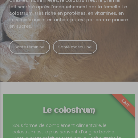
Chez les mammifères, le colostrum est le premier
lait secrété après l’accouchement par la femelle. Le
colostrum, très riche en protéines, en vitamines, en
sels minéraux et en anticorps, est par contre pauvre
en sucres.
Santé féminine
Santé masculine
LAIT
Le colostrum
Sous forme de complément alimentaire, le
colostrum est le plus souvent d'origine bovine.