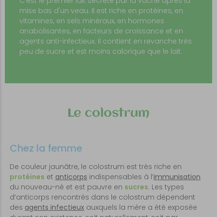
C'est le premier lait secrété par la vache après la
mise bas d'un veau. Il est riche en protéines, en
vitamines, en sels minéraux, en hormones
anabolisantes, en facteurs de croissance et en
agents anti-infectieux. Il contient en revanche très
peu de sucre et est moins calorique que le lait.
Le colostrum
Chez la femme
De couleur jaunâtre, le colostrum est très riche en
protéines
et
anticorps
indispensables à l’
immunisation
du nouveau-né et est pauvre en
sucres
. Les types
d’anticorps rencontrés dans le colostrum dépendent
des
agents infectieux
auxquels la mère a été exposée