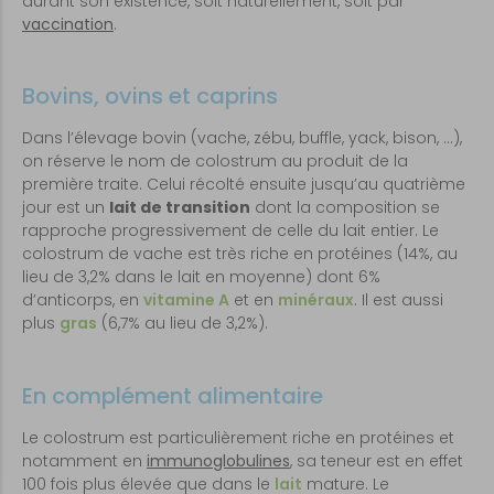
durant son existence, soit naturellement, soit par
vaccination
.
Bovins, ovins et caprins
Dans l’élevage bovin (vache, zébu, buffle, yack, bison, …),
on réserve le nom de colostrum au produit de la
première traite. Celui récolté ensuite jusqu’au quatrième
jour est un
lait de transition
dont la composition se
rapproche progressivement de celle du lait entier. Le
colostrum de vache est très riche en protéines (14%, au
lieu de 3,2% dans le lait en moyenne) dont 6%
d’anticorps, en
vitamine A
et en
minéraux
. Il est aussi
plus
gras
(6,7% au lieu de 3,2%).
En complément alimentaire
Le colostrum est particulièrement riche en protéines et
notamment en
immunoglobulines
, sa teneur est en effet
100 fois plus élevée que dans le
lait
mature. Le