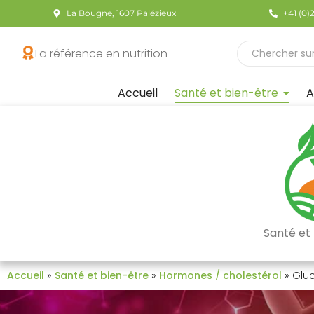
La Bougne, 1607 Palézieux
+41 (0)
La référence en nutrition
Accueil
Santé et bien-être
A
Santé et 
»
»
»
Accueil
Santé et bien-être
Hormones / cholestérol
Glu