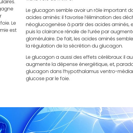
laires.
 gagne
Le glucagon semble avoir un rôle important d
r
acides aminés: il favorise l’élimination des dé
foie. Le
néoglucogenèse à partir des acides aminés, en
émie est
puis la clairance rénale de l’urée par augmenta
glomérulaire. De fait, les acides aminés sembl
la régulation de la sécrétion du glucagon.
Le glucagon a aussi des effets cérébraux: il a
augmente la dépense énergétique, et, parado
glucagon dans l’hypothalamus ventro-médian
glucose par le foie.
.