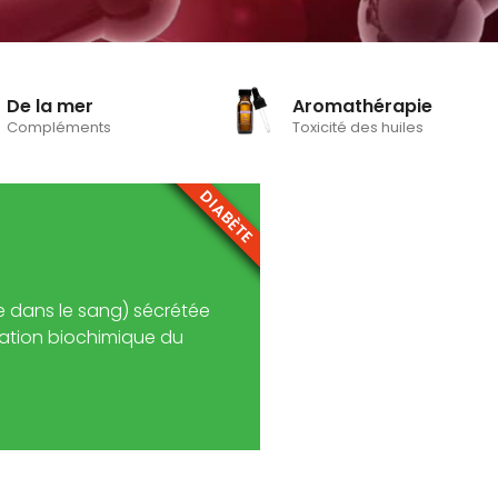
De la mer
Aromathérapie
Compléments
Toxicité des huiles
DIABÈTE
 dans le sang) sécrétée
mation biochimique du