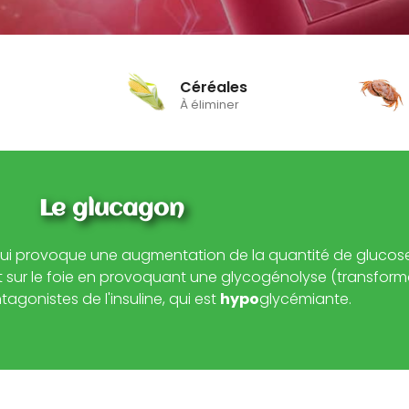
Céréales
À éliminer
Le glucagon
ui provoque une augmentation de la quantité de glucose
nt sur le foie en provoquant une glycogénolyse (transfor
agonistes de l'insuline, qui est
hypo
glycémiante.