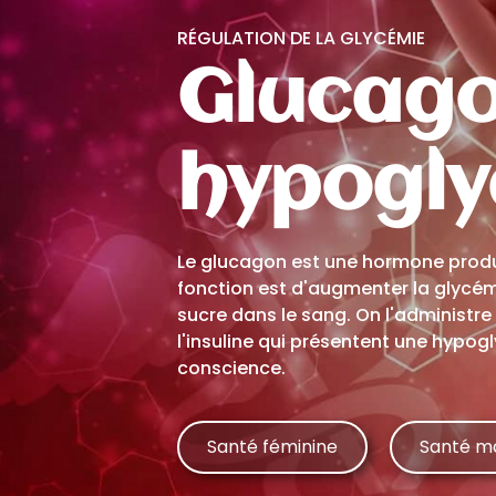
RÉGULATION DE LA GLYCÉMIE
Glucago
hypogly
Le glucagon est une hormone produ
fonction est d'augmenter la glycémi
sucre dans le sang. On l'administre
l'insuline qui présentent une hypo
conscience.
Santé féminine
Santé m