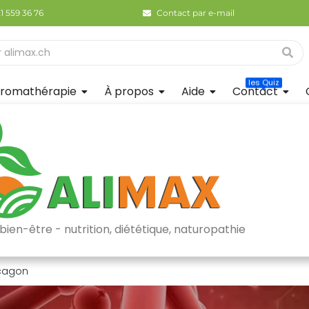
21 559 36 76
Contact par e-mail
les Quiz
romathérapie
À propos
Aide
Contact
bien-être - nutrition, diététique, naturopathie
cagon