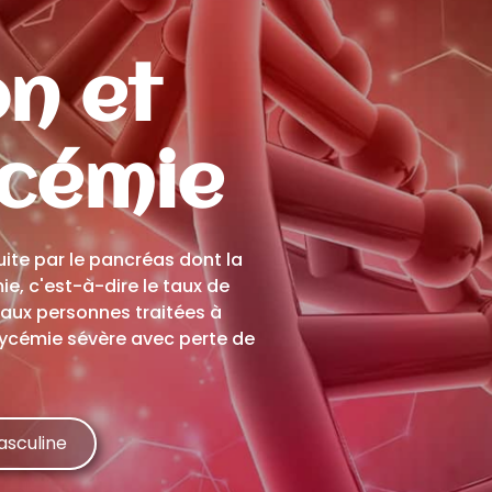
n et
cémie
ite par le pancréas dont la
e, c'est-à-dire le taux de
 aux personnes traitées à
glycémie sévère avec perte de
asculine