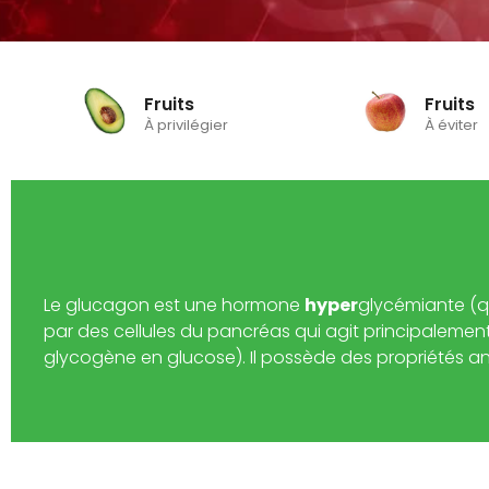
Fruits
Fruits
À privilégier
À éviter
Le glucagon est une hormone
hyper
glycémiante (q
par des cellules du pancréas qui agit principaleme
glycogène en glucose). Il possède des propriétés ant