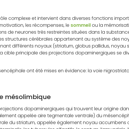
ôle complexe et intervient dans diverses fonctions import
 motivation, les récompenses, le
sommeil
ou la mémorisat
ns de neurones très restreintes situées dans la substance 
ses structures cérébrales appartenant au système des no
nant différents noyaux (striatum, globus pallidus, noyau 
t la cible principale des projections dopaminergiques se 
céphale ont été mises en évidence: la voie nigrostriatale
ie mésolimbique
projections dopaminergiques qui trouvent leur origine dans
lement appelée aire tegmentale ventrale) du mésencépha
rale du striatum, appelée également noyau accumbens 