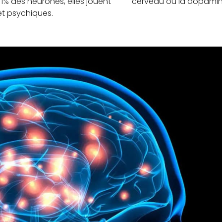
% des neurones, elles jouent
cerveau où la dopamine
et psychiques.