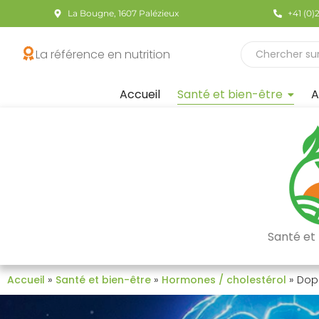
La Bougne, 1607 Palézieux
+41 (0)
La référence en nutrition
Accueil
Santé et bien-être
A
Santé et 
»
»
»
Accueil
Santé et bien-être
Hormones / cholestérol
Dop