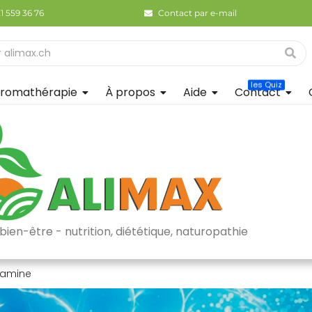
21 559 36 76
Contact par e-mail
les Quiz
romathérapie
À propos
Aide
Contact
bien-être - nutrition, diététique, naturopathie
amine