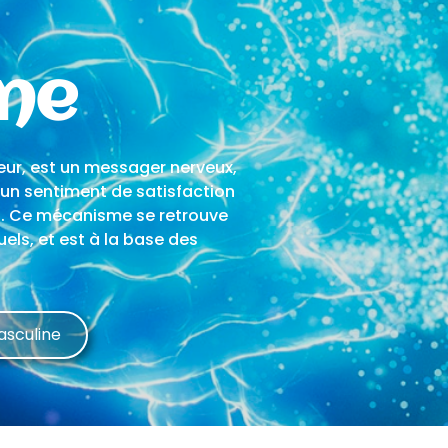
ne
ur, est un messager nerveux,
r un sentiment de satisfaction
s. Ce mécanisme se retrouve
els, et est à la base des
asculine