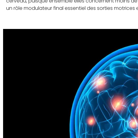
cerveau, puisque ensemble elles concernent moins de 1
un rôle modulateur final essentiel des sorties motrices 