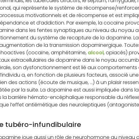
a terminalis, les tubercules olfactifs, le septum, l’amygdal
onal, qui représente le système de récompense/renforce
processus motivationnels et de récompense et est impl
épendance et d’addiction. Par exemple, la cocaïne pro
mine dans les fentes synaptiques au niveau du noyau a
tionnement du système de recapture de la dopamine. La
augmentation de la transmission dopaminergique. Toute
hoactives (cocaïne, amphétamine,
alcool
, opiacés) pr
taux extracellulaires de dopamine dans le noyau accumb
rale, son dysfonctionnement est lié aux comportements d
l’individu a, en fonction de plusieurs facteurs, associé u
ien des actions (écoute de musique, …) à un plaisir resse
étée par la suite. La dopamine est aussi impliquée dans l
 la barrière hémato-encéphalique responsable du réflex
ique l’effet antiémétique des neuroleptiques (antagonis
e tubéro-infundibulaire
opamine joue aussi un rôle de neurohormone au niveau 