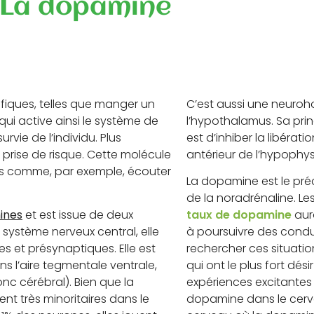
La dopamine
fiques, telles que manger un
C’est aussi une neuro
qui active ainsi le système de
l’hypothalamus. Sa pri
vie de l’individu. Plus
est d’inhiber la libérat
 prise de risque. Cette molécule
antérieur de l’hypophys
its comme, par exemple, écouter
La dopamine est le préc
de la noradrénaline. Le
ines
et est issue de deux
taux de dopamine
aur
e système nerveux central, elle
à poursuivre des condui
 et présynaptiques. Elle est
rechercher ces situatio
s l’aire tegmentale ventrale,
qui ont le plus fort dés
nc cérébral). Bien que la
expériences excitantes 
ient très minoritaires dans le
dopamine dans le cerv