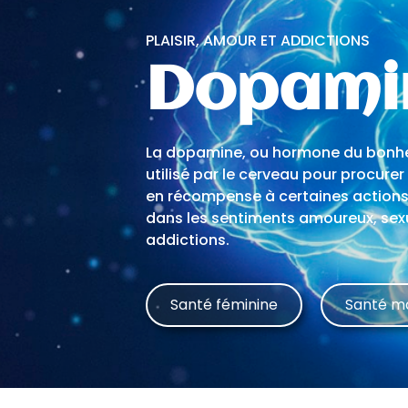
PLAISIR, AMOUR ET ADDICTIONS
Dopami
La dopamine, ou hormone du bonhe
utilisé par le cerveau pour procure
en récompense à certaines action
dans les sentiments amoureux, sexu
addictions.
Santé féminine
Santé m