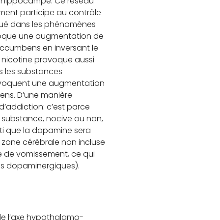
e, l’hippocampe. Ce réseau
ment participe au contrôle
iqué dans les phénomènes
voque une augmentation de
ccumbens en inversant le
 nicotine provoque aussi
s les substances
ovoquent une augmentation
ens. D’une manière
’addiction: c’est parce
ne substance, nocive ou non,
nti que la dopamine sera
a zone cérébrale non incluse
e de vomissement, ce qui
tes dopaminergiques).
de l’axe hypothalamo-