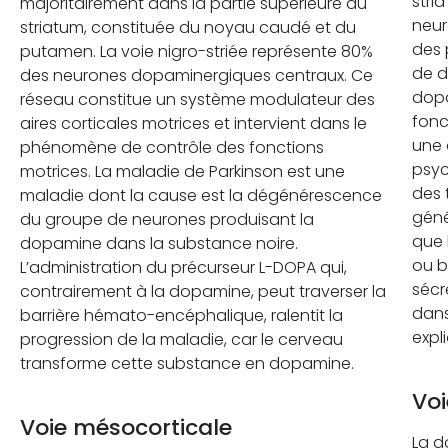
stri
majoritairement dans la partie supérieure du
neur
striatum, constituée du noyau caudé et du
des 
putamen. La voie nigro-striée représente 80%
de d
des neurones dopaminergiques centraux. Ce
dopa
réseau constitue un système modulateur des
fonc
aires corticales motrices et intervient dans le
une 
phénomène de contrôle des fonctions
psyc
motrices. La maladie de Parkinson est une
des 
maladie dont la cause est la dégénérescence
géné
du groupe de neurones produisant la
que 
dopamine dans la substance noire.
ou b
L’administration du précurseur L-DOPA qui,
sécr
contrairement à la dopamine, peut traverser la
dans
barrière hémato-encéphalique, ralentit la
expl
progression de la maladie, car le cerveau
transforme cette substance en dopamine.
Voi
Voie mésocorticale
La d