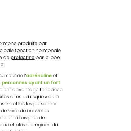
hormone produite par
ncipale fonction hormonale
ion de
prolactine
par le lobe
e.
urseur de l’
adrénaline
et
s
personnes ayant un fort
aient davantage tendance
tes dites « à risque » ou à
ns. En effet, les personnes
ir de vivre de nouvelles
ont à la fois plus de
eau et plus de régions du